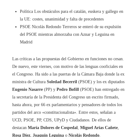
Política
Los obstáculos para el catalán, euskera y gallego en
la UE: costes, unanimidad y falta de precedentes
PSOE
Nicolás Redondo Terreros se enteró de su expulsión
del PSOE mientras almorzaba con Aznar y Leguina en
Madrid
Las críticas a las propuestas del Gobierno en funciones no cesan.
De nuevo, este viernes, con motivo de las lenguas cooficiales en
el Congreso. Ha sido a las puertas de la Cámara Baja donde la ex
ministra de Cultura
Soledad Becerril
(PSOE) y los ex diputados
Eugenio Nasarre
(PP) y
Pedro Bofill
(PSOE) han entregado en
la secretaría de la Presidenta del Congreso un escrito firmado,
hasta ahora, por 66 ex parlamentarios y pensadores de todos los
partidos del arco «constitucionalista». Entre estos, señalan a
UCD, PSOE, PP, CDS, UPyD y Ciudadanos. De ellos de
destacan
María Dolores de Cospedal
,
Miguel Arias Cañete
,
Rosa Díez
,
Joaquín Leguina
o
Nicolás Redondo
.