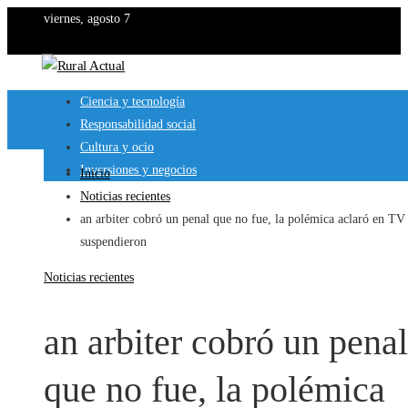
viernes, agosto 7
Ciencia y tecnología
Responsabilidad social
Cultura y ocio
Inversiones y negocios
Inicio
Noticias recientes
an arbiter cobró un penal que no fue, la polémica aclaró en TV
suspendieron
Noticias recientes
an arbiter cobró un penal
que no fue, la polémica