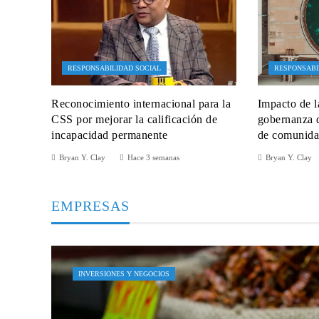
RESPONSABILIDAD SOCIAL
RESPONSABI
Reconocimiento internacional para la
Impacto de l
CSS por mejorar la calificación de
gobernanza d
incapacidad permanente
de comunida
Bryan Y. Clay
Hace 3 semanas
Bryan Y. Clay
EMPRESAS
INVERSIONES Y NEGOCIOS