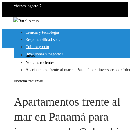
viernes, agosto 7
Ciencia y tecnología
Responsabilidad social
Cultura y ocio
Inversiones y negocios
Inicio
Noticias recientes
Apartamentos frente al mar en Panamá para inversores de Col
Noticias recientes
Apartamentos frente al
mar en Panamá para