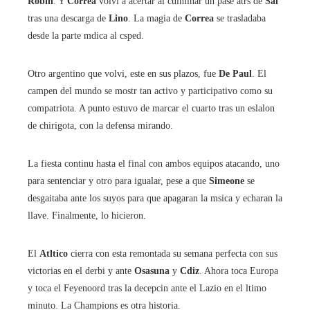
Robin
. Y
Correa
volvi a acertar al culminar un pase atrs de
Sal
tras una descarga de
Lino
. La magia de
Correa
se trasladaba
desde la parte mdica al csped.
Otro argentino que volvi, este en sus plazos, fue
De Paul
. El
campen del mundo se mostr tan activo y participativo como su
compatriota. A punto estuvo de marcar el cuarto tras un eslalon
de chirigota, con la defensa mirando.
La fiesta continu hasta el final con ambos equipos atacando, uno
para sentenciar y otro para igualar, pese a que
Simeone
se
desgaitaba ante los suyos para que apagaran la msica y echaran la
llave. Finalmente, lo hicieron.
El
Atltico
cierra con esta remontada su semana perfecta con sus
victorias en el derbi y ante
Osasuna
y
Cdiz
. Ahora toca Europa
y toca el Feyenoord tras la decepcin ante el Lazio en el ltimo
minuto. La Champions es otra historia.