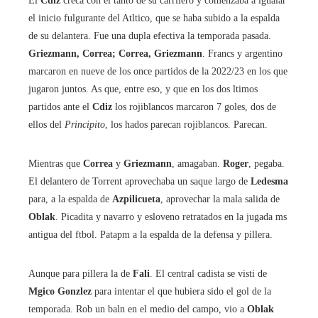
El
Cdiz
creca con el tanto de su carrilero y comenzaba a igualar
el inicio fulgurante del Atltico, que se haba subido a la espalda
de su delantera. Fue una dupla efectiva la temporada pasada.
Griezmann, Correa; Correa, Griezmann
. Francs y argentino
marcaron en nueve de los once partidos de la 2022/23 en los que
jugaron juntos. As que, entre eso, y que en los dos ltimos
partidos ante el
Cdiz
los rojiblancos marcaron 7 goles, dos de
ellos del
Principito
, los hados parecan rojiblancos. Parecan.
Mientras que
Correa
y
Griezmann
, amagaban.
Roger
, pegaba.
El delantero de Torrent aprovechaba un saque largo de
Ledesma
para, a la espalda de
Azpilicueta
, aprovechar la mala salida de
Oblak
. Picadita y navarro y esloveno retratados en la jugada ms
antigua del ftbol. Patapm a la espalda de la defensa y pillera.
Aunque para pillera la de
Fali
. El central cadista se visti de
Mgico Gonzlez
para intentar el que hubiera sido el gol de la
temporada. Rob un baln en el medio del campo, vio a
Oblak