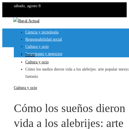
sábado, agosto 8
Ciencia y tecnología
Responsabilidad social
Cultura y ocio
Inversiones y negocios
Inicio
Cultura y ocio
Cómo los sueños dieron vida a los alebrijes: arte popular mexi
fantasía
Cultura y ocio
Cómo los sueños dieron
vida a los alebrijes: arte