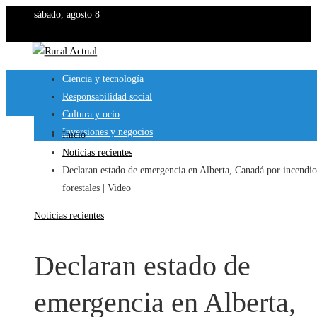
sábado, agosto 8
Ciencia y tecnología
Responsabilidad social
Cultura y ocio
Inversiones y negocios
Inicio
Noticias recientes
Declaran estado de emergencia en Alberta, Canadá por incendio
forestales | Video
Noticias recientes
Declaran estado de
emergencia en Alberta,