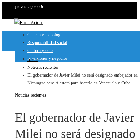
jueves, agosto 6
Ciencia y tecnología
Responsabilidad social
Cultura y ocio
Inversiones y negocios
Inicio
Noticias recientes
El gobernador de Javier Milei no será designado embajador en
Nicaragua pero sí estará para hacerlo en Venezuela y Cuba.
Noticias recientes
El gobernador de Javier
Milei no será designado