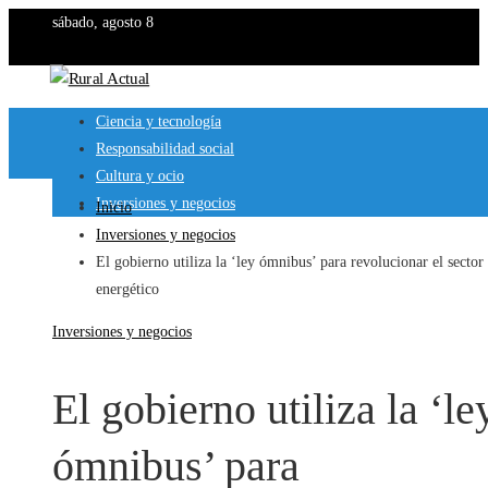
sábado, agosto 8
Ciencia y tecnología
Responsabilidad social
Cultura y ocio
Inversiones y negocios
Inicio
Inversiones y negocios
El gobierno utiliza la ‘ley ómnibus’ para revolucionar el sector
energético
Inversiones y negocios
El gobierno utiliza la ‘le
ómnibus’ para