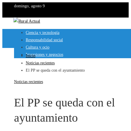
domingo, agosto 9
Ciencia y tecnología
Responsabilidad social
Cultura y ocio
Inversiones y negocios
Inicio
Noticias recientes
El PP se queda con el ayuntamiento
Noticias recientes
El PP se queda con el
ayuntamiento