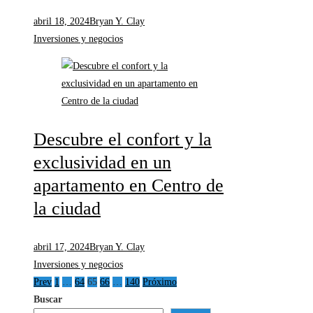
abril 18, 2024
Bryan Y. Clay
Inversiones y negocios
Descubre el confort y la
exclusividad en un
apartamento en Centro de
la ciudad
abril 17, 2024
Bryan Y. Clay
Inversiones y negocios
Paginación
Prev
1
…
64
65
66
…
140
Próximo
Buscar