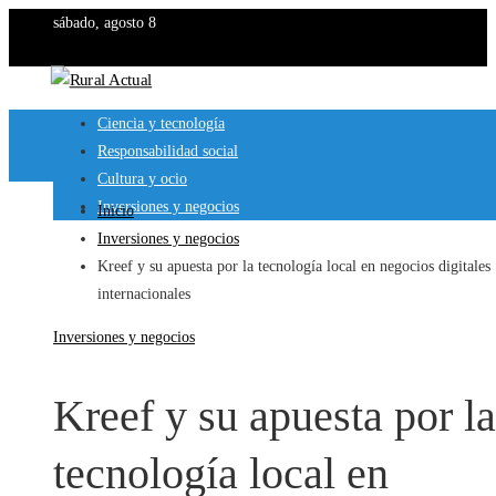
sábado, agosto 8
Ciencia y tecnología
Responsabilidad social
Cultura y ocio
Inversiones y negocios
Inicio
Inversiones y negocios
Kreef y su apuesta por la tecnología local en negocios digitales
internacionales
Inversiones y negocios
Kreef y su apuesta por la
tecnología local en