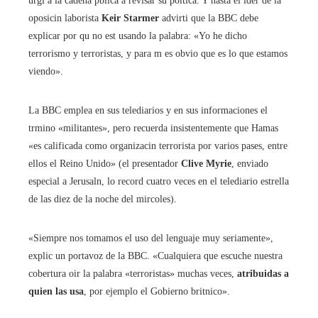
urgi a la cadena pblica a revisar su poltica. Y hasta el lder de la
oposicin laborista
Keir Starmer
advirti que la BBC debe
explicar por qu no est usando la palabra: «Yo he dicho
terrorismo y terroristas, y para m es obvio que es lo que estamos
viendo».
La BBC emplea en sus telediarios y en sus informaciones el
trmino «militantes», pero recuerda insistentemente que Hamas
«es calificada como organizacin terrorista por varios pases, entre
ellos el Reino Unido» (el presentador
Clive Myrie
, enviado
especial a Jerusaln, lo record cuatro veces en el telediario estrella
de las diez de la noche del mircoles).
«Siempre nos tomamos el uso del lenguaje muy seriamente»,
explic un portavoz de la BBC. «Cualquiera que escuche nuestra
cobertura oir la palabra «terroristas» muchas veces,
atribuidas a
quien las usa
, por ejemplo el Gobierno britnico».