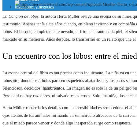
Inversiones y negocios
En
Canción de lobos
, la autora Herta Müller revive una escena de su niñez q
testimonio. Apenas tenía siete años cuando, en pleno invierno y en compañía
lobos. El bosque, completamente nevado, el frío penetrante en la piel, el sile
marcado en su memoria. Años después, lo transformó en un relato que une el r
Un encuentro con los lobos: entre el miedo
La escena central del libro es tan precisa como inquietante. La niña va en una
inhóspito, donde los árboles parecen esqueletos al atardecer y los pasos se hu
Silenciosos, decididos, hambrientos. La imagen no es solo la de un peligro rea
Pero aquí no hay cazadores, ni salvadores externos. Solo una niña, dos ancia
Herta Müller recuerda los detalles con una sensibilidad estremecedora: el alien
ojos atentos de los animales formando un semicírculo alrededor de la carreta.
que el miedo parece vencer y donde algo inesperado surge como respuesta.