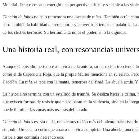
Mundial. De ese entorno emergió una perspectiva crítica y sensible a las violen
Canción de lobos
no solo rememora una escena de niñez. También actúa como 
pero también la habilidad de rememorar y convertir el temor en palabras. La a
de los clichés heroicos. Su herramienta no es el poder, sino la dignidad.
Una historia real, con resonancias univer
Aunque el episodio pertenece a la vida de la autora, su narración trasciende lo
como el de Caperucita Roja, que la propia Müller menciona en su relato. Per
elección. La niña se tapa con la manta, temerosa del final. La abuela actúa. Y a
La historia no termina con un estallido de triunfo. Se desliza hacia la calma, 
que existen formas de resistir que no se basan en la violencia, sino en la integ
puede iluminar las zonas más oscuras del pasado.
Canción de lobos
es, sin duda, una demostración más del talento narrativo de
símbolo. Un cuento corto que abarca una vida completa. Una abuela, una nieta 
historia que continúa haciendo eco.