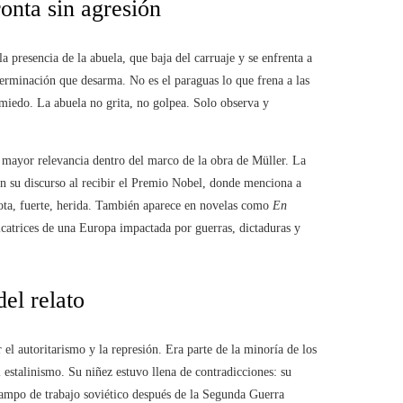
onta sin agresión
a presencia de la abuela, que baja del carruaje y se enfrenta a
terminación que desarma. No es el paraguas lo que frena a las
l miedo. La abuela no grita, no golpea. Solo observa y
na mayor relevancia dentro del marco de la obra de Müller. La
 en su discurso al recibir el Premio Nobel, donde menciona a
ota, fuerte, herida. También aparece en novelas como
En
 cicatrices de una Europa impactada por guerras, dictaduras y
del relato
el autoritarismo y la represión. Era parte de la minoría de los
estalinismo. Su niñez estuvo llena de contradicciones: su
ampo de trabajo soviético después de la Segunda Guerra