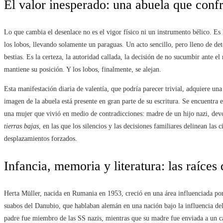
El valor inesperado: una abuela que confr
Lo que cambia el desenlace no es el vigor físico ni un instrumento bélico. Es l
los lobos, llevando solamente un paraguas. Un acto sencillo, pero lleno de de
bestias. Es la certeza, la autoridad callada, la decisión de no sucumbir ante e
mantiene su posición. Y los lobos, finalmente, se alejan.
Esta manifestación diaria de valentía, que podría parecer trivial, adquiere u
imagen de la abuela está presente en gran parte de su escritura. Se encuentra
una mujer que vivió en medio de contradicciones: madre de un hijo nazi, dev
tierras bajas
, en las que los silencios y las decisiones familiares delinean las
desplazamientos forzados.
Infancia, memoria y literatura: las raíces 
Herta Müller, nacida en Rumania en 1953, creció en una área influenciada por 
suabos del Danubio, que hablaban alemán en una nación bajo la influencia del 
padre fue miembro de las SS nazis, mientras que su madre fue enviada a un c