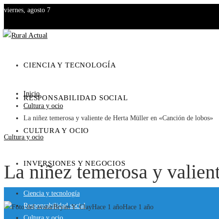
viernes, agosto 7
CIENCIA Y TECNOLOGÍA
Inicio
RESPONSABILIDAD SOCIAL
Cultura y ocio
La niñez temerosa y valiente de Herta Müller en «Canción de lobos»
CULTURA Y OCIO
Cultura y ocio
INVERSIONES Y NEGOCIOS
La niñez temerosa y valien
Ciencia y tecnología
Responsabilidad social
Bryan Y. Clay
Hace 1 año
Hace 1 año
Cultura y ocio