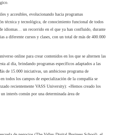
gico.
giles y accesibles, evolucionando hacia programas
ón técnica y tecnológica, de conocimiento funcional de todos
 de idiomas… un recorrido en el que ya han confluido, durante
as a diferente cursos y clases, con un total de más de 400.000
niverso online para crear contenidos en los que se alternen las
sta al día, brindando programas específicos adaptados a las
Más de 15.000 iniciativas, un ambicioso programa de
e en todos los campos de especialización de la compañía se
lanzado recientemente VASS University): «Hemos creado los
 un interés común por una determinada área de
 escuela de negocios (The Valley Digital Business School), el