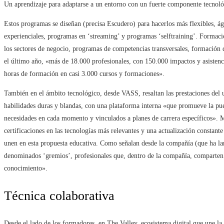
Un aprendizaje para adaptarse a un entorno con un fuerte componente tecnoló
Estos programas se diseñan (precisa Escudero) para hacerlos más flexibles, á
experienciales, programas en ‘streaming’ y programas ‘selftraining’. Formaci
los sectores de negocio, programas de competencias transversales, formación
el último año, «más de 18.000 profesionales, con 150.000 impactos y asistenci
horas de formación en casi 3.000 cursos y formaciones».
También en el ámbito tecnológico, desde VASS, resaltan las prestaciones del u
habilidades duras y blandas, con una plataforma interna «que promueve la pue
necesidades en cada momento y vinculados a planes de carrera específicos». 
certificaciones en las tecnologías más relevantes y una actualización constant
unen en esta propuesta educativa. Como señalan desde la compañía (que ha 
denominados ‘gremios’, profesionales que, dentro de la compañía, comparten
conocimiento».
Técnica colaborativa
Desde el lado de los formadores, en The Valley, ecosistema digital que une la