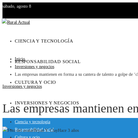
sábado, agosto 8
CIENCIA Y TECNOLOGÍA
Inicio
RESPONSABILIDAD SOCIAL
Inversiones y negocios
Las empresas mantienen en forma a su cantera de talento a golpe de ‘cl
CULTURA Y OCIO
Inversiones y negocios
INVERSIONES Y NEGOCIOS
Las empresas mantienen en f
Ciencia y tecnología
Responsabilidad social
Bryan Y. Clay
Hace 3 años
Cultura y ocio