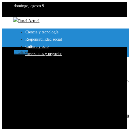
domingo, agosto 9
Ciencia y tecnología
Responsabilidad social
Cultura y ocio
Títulares
Inversiones y negocios
Montenegro y la necesidad de diversificar sus mercados
turísticos para fortalecer la economía
TikTok y Disney lanzan alianza para videos con personaje
famosos
La microbiota intestinal como un ecosistema vital para el
bienestar
Los 10 animales con sentidos que garantizan su superviven
en entornos extremos