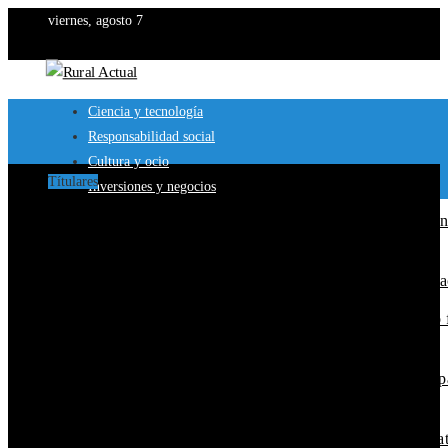
viernes, agosto 7
Ciencia y tecnología
Responsabilidad social
Cultura y ocio
Títulares
Inversiones y negocios
Los 10 animales con sentidos que garantizan su superviven
en entornos extremos
Cómo 15 fórmulas matemáticas revolucionaron el mundo a
Los festivales de música históricos que aún atraen público f
y nuevos asistentes
Cómo Trinidad y Tobago puede crear empleos técnicos a pa
de su renta energética
Lecciones clave de los desastres industriales para la norma