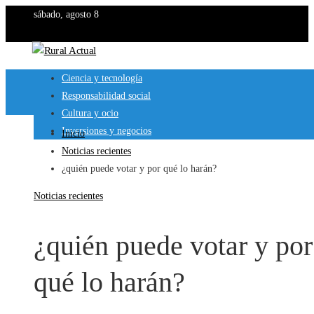
sábado, agosto 8
Ciencia y tecnología
Responsabilidad social
Cultura y ocio
Inversiones y negocios
Inicio
Noticias recientes
¿quién puede votar y por qué lo harán?
Noticias recientes
¿quién puede votar y por
qué lo harán?