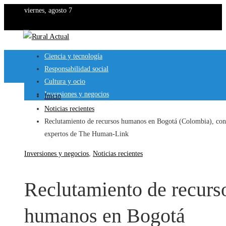
viernes, agosto 7
Ciencia y tecnología
Responsabilidad social
Cultura y ocio
Inversiones y negocios
Inicio
Noticias recientes
Reclutamiento de recursos humanos en Bogotá (Colombia), con
expertos de The Human-Link
Inversiones y negocios
,
Noticias recientes
Reclutamiento de recurs
humanos en Bogotá