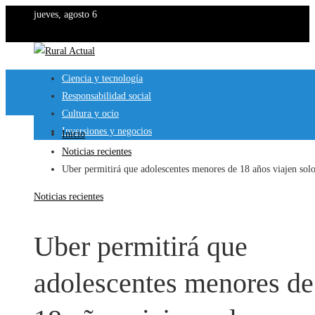
jueves, agosto 6
Ciencia y tecnología
Responsabilidad social
Cultura y ocio
Inversiones y negocios
Inicio
Noticias recientes
Uber permitirá que adolescentes menores de 18 años viajen sol
Noticias recientes
Uber permitirá que
adolescentes menores de