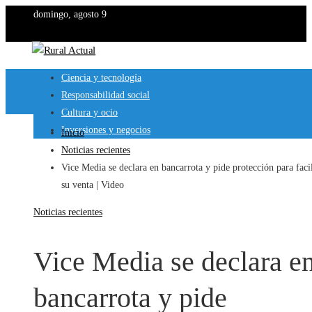
domingo, agosto 9
Ciencia y tecnología
Responsabilidad social
Cultura y ocio
Inversiones y negocios
Inicio
Noticias recientes
Vice Media se declara en bancarrota y pide protección para facil
su venta | Video
Noticias recientes
Vice Media se declara e
bancarrota y pide