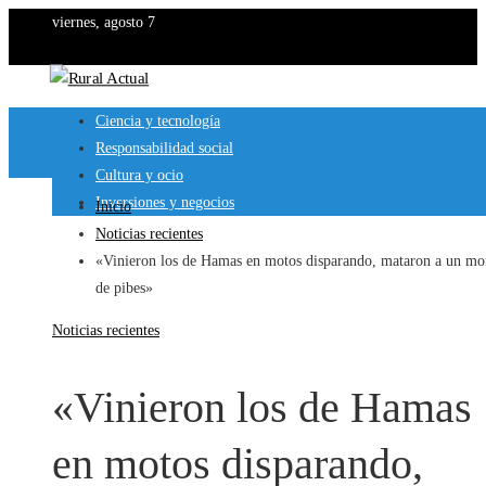
viernes, agosto 7
Ciencia y tecnología
Responsabilidad social
Cultura y ocio
Inversiones y negocios
Inicio
Noticias recientes
«Vinieron los de Hamas en motos disparando, mataron a un mo
de pibes»
Noticias recientes
«Vinieron los de Hamas
en motos disparando,