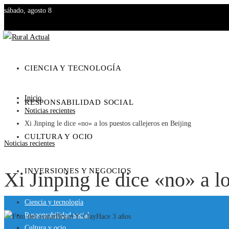
sábado, agosto 8
CIENCIA Y TECNOLOGÍA
Inicio
RESPONSABILIDAD SOCIAL
Noticias recientes
Xi Jinping le dice «no» a los puestos callejeros en Beijing
CULTURA Y OCIO
Noticias recientes
INVERSIONES Y NEGOCIOS
Xi Jinping le dice «no» a l
Ciencia y tecnología
Responsabilidad social
Bryan Y. Clay
Hace 3 años
Cultura y ocio