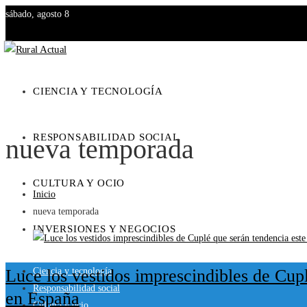
sábado, agosto 8
CIENCIA Y TECNOLOGÍA
RESPONSABILIDAD SOCIAL
nueva temporada
CULTURA Y OCIO
Inicio
nueva temporada
INVERSIONES Y NEGOCIOS
Luce los vestidos imprescindibles de Cup
Ciencia y tecnología
Responsabilidad social
en España
Cultura y ocio