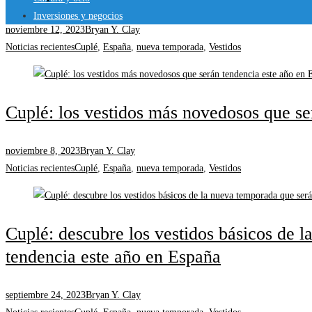
Inversiones y negocios
noviembre 12, 2023
Bryan Y. Clay
Noticias recientes
Cuplé
,
España
,
nueva temporada
,
Vestidos
Cuplé: los vestidos más novedosos que se
noviembre 8, 2023
Bryan Y. Clay
Noticias recientes
Cuplé
,
España
,
nueva temporada
,
Vestidos
Cuplé: descubre los vestidos básicos de 
tendencia este año en España
septiembre 24, 2023
Bryan Y. Clay