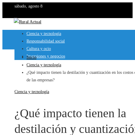
sábado, agosto 8
Ciencia y tecnología
Responsabilidad social
Cultura y ocio
Inversiones y negocios
Inicio
Ciencia y tecnología
¿Qué impacto tienen la destilación y cuantización en los costos
de las empresas?
Ciencia y tecnología
¿Qué impacto tienen la
destilación y cuantizaci